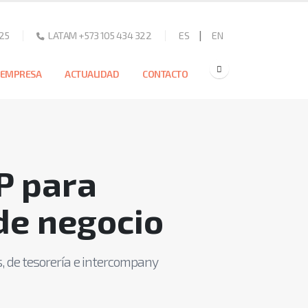
|
25
LATAM +573 105 434 322
ES
EN
EMPRESA
ACTUALIDAD
CONTACTO
P para
de negocio
, de tesorería e intercompany