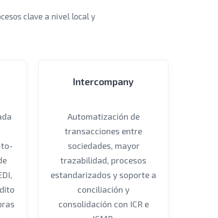
sos clave a nivel local y
Intercompany
ada
Automatización de
transacciones entre
to-
sociedades, mayor
de
trazabilidad, procesos
EDI,
estandarizados y soporte a
édito
conciliación y
pras
consolidación con ICR e