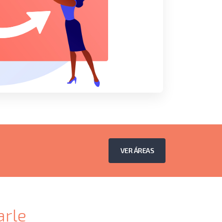
VER ÁREAS
rle